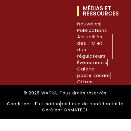
MÉDIAS ET
RESSOURCES
Nouvelles
Publications
Actualités
des TIC et
des
régulateurs
Événements
Galerie
poste vacant
Offres
© 2026 WATRA. Tous droits réservés.
Conditions d'utilisation
politique de confidentialité
Géré par ONMATECH