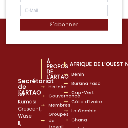
S'abonner
À
AFRIQUE DE L’OUEST
PROPOS
DE
Bénin
L'ARTAO
Secrétariat
Burkina Faso
de
Histoire
l'ARTAO
Cap-Vert
38
Gouvernance
Kumasi
Côte d'Ivoire
Membres
Crescent,
La Gambie
Groupes
Wuse
Ghana
de
II,
travail