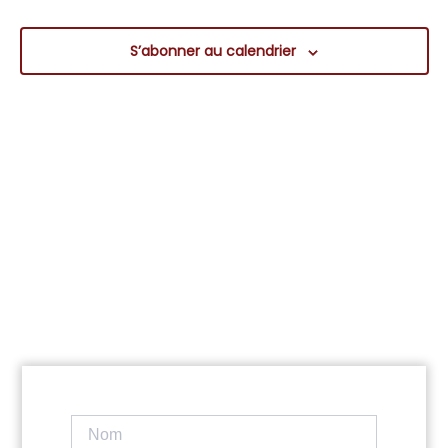
navig
Év
de
S’abonner au calendrier
vues
Évèn