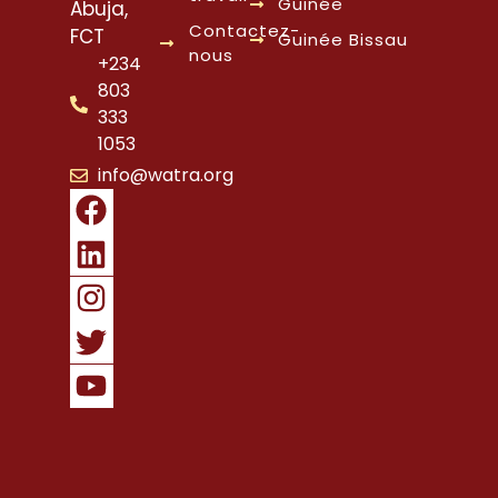
Guinée
Abuja,
Contactez-
FCT
Guinée Bissau
nous
+234
803
333
1053
info@watra.org