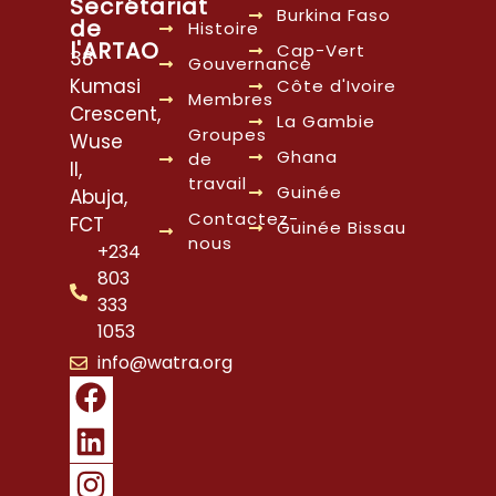
Secrétariat
Burkina Faso
de
Histoire
l'ARTAO
Cap-Vert
38
Gouvernance
Kumasi
Côte d'Ivoire
Membres
Crescent,
La Gambie
Groupes
Wuse
Ghana
de
II,
travail
Guinée
Abuja,
Contactez-
FCT
Guinée Bissau
nous
+234
803
333
1053
info@watra.org