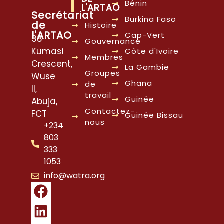
Bénin
L'ARTAO
Secrétariat
Burkina Faso
de
Histoire
l'ARTAO
Cap-Vert
38
Gouvernance
Kumasi
Côte d'Ivoire
Membres
Crescent,
La Gambie
Groupes
Wuse
Ghana
de
II,
travail
Guinée
Abuja,
Contactez-
FCT
Guinée Bissau
nous
+234
803
333
1053
info@watra.org