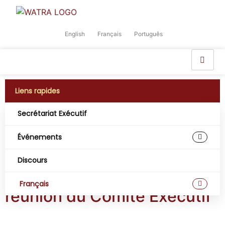
English
Français
Português
Liens rapides
Secrétariat Exécutif
Jour :
10 octobre
Événements
2025
Discours
L’ARTAO tient sa 40e
Français
réunion du Comité Exécutif