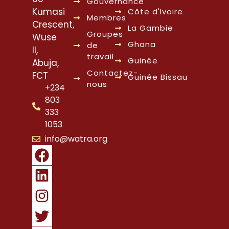
Gouvernance
Kumasi
Côte d'Ivoire
Membres
Crescent,
La Gambie
Groupes
Wuse
Ghana
de
II,
travail
Guinée
Abuja,
Contactez-
FCT
Guinée Bissau
nous
+234
803
333
1053
info@watra.org