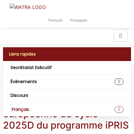
Français
Português
Liens rapides
Secrétariat Exécutif
Jour :
18 mars 2026
Événements
WATRA soutient le
Discours
lancement de la phase
Français
européenne du cycle
2025D du programme iPRIS