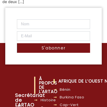
de deux […]
S'abonner
À
AFRIQUE DE L’OUEST
PROPOS
DE
Bénin
L'ARTAO
Secrétariat
Burkina Faso
de
Histoire
l'ARTAO
Cap-Vert
38