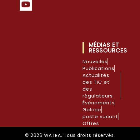
MÉDIAS ET
RESSOURCES
Nouvelles
Publications
Actualités
des TIC et
des
régulateurs
Événements
Galerie
poste vacant
Offres
© 2026 WATRA. Tous droits réservés.