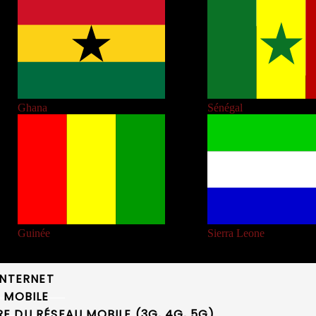
Ghana
Sénégal
Guinée
Sierra Leone
INTERNET
 MOBILE
 DU RÉSEAU MOBILE (3G, 4G, 5G)