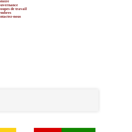
stoire
uvernance
oupes de travail
embres
ntactez-nous