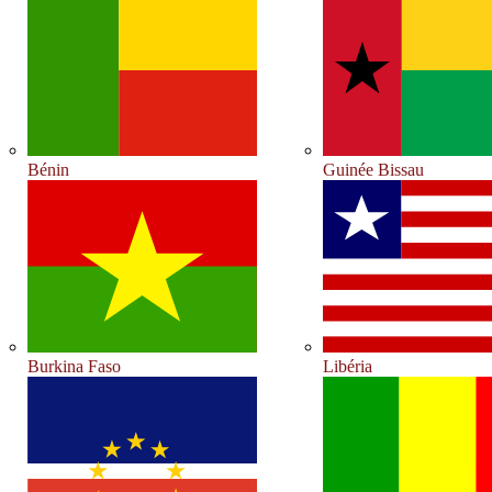
Bénin
Guinée Bissau
Burkina Faso
Libéria