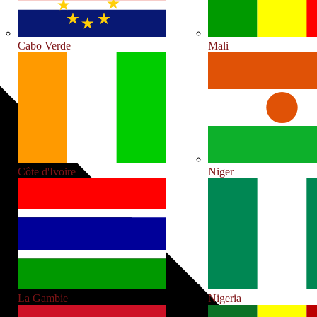
Cabo Verde
Mali
Côte d'Ivoire
Niger
La Gambie
Nigeria