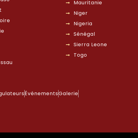
Mauritanie
t
Niger
oire
Nigeria
ie
Sénégal
Sierra Leone
Togo
issau
gulateurs
Événements
Galerie