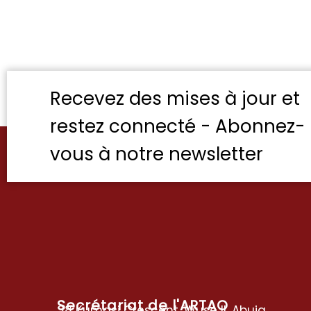
Recevez des mises à jour et
restez connecté - Abonnez-
vous à notre newsletter
Secrétariat de l'ARTAO
38 Kumasi Crescent, Wuse II, Abuja,