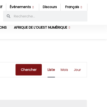
if
Événements
Discours
Français
IONS
AFRIQUE DE L’OUEST NUMÉRIQUE
Navigation
Chercher
Liste
Mois
Jour
de
vues
Évènement