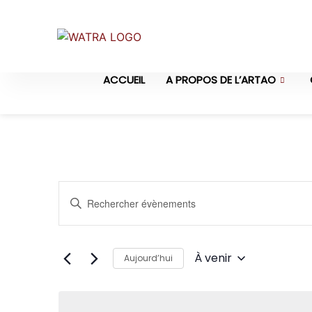
ACCUEIL
A PROPOS DE L’ARTAO
Recherche
Saisir
mot-
et
clé.
Rechercher
Évènements
navigation
par
À venir
Aujourd’hui
mot-
de
Sélectionnez
clé.
une
vues
date.