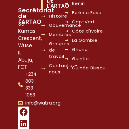
DE
Bénin
L'ARTAO
Secrétariat
Burkina Faso
de
Histoire
l'ARTAO
Cap-Vert
38
Gouvernance
Kumasi
Côte d'Ivoire
Membres
Crescent,
La Gambie
Groupes
Wuse
Ghana
de
II,
travail
Guinée
Abuja,
Contactez-
FCT
Guinée Bissau
nous
+234
803
333
1053
info@watra.org