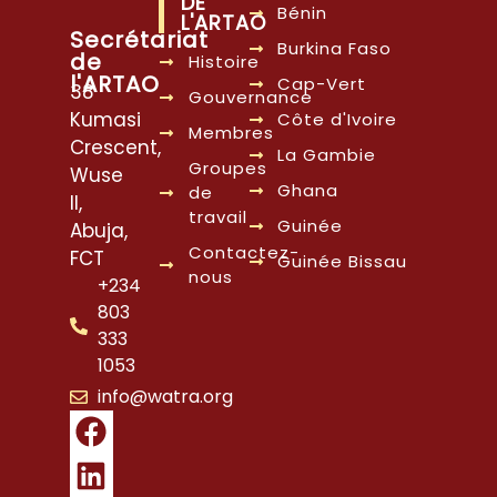
DE
Bénin
L'ARTAO
Secrétariat
Burkina Faso
de
Histoire
l'ARTAO
Cap-Vert
38
Gouvernance
Kumasi
Côte d'Ivoire
Membres
Crescent,
La Gambie
Groupes
Wuse
Ghana
de
II,
travail
Guinée
Abuja,
Contactez-
FCT
Guinée Bissau
nous
+234
803
333
1053
info@watra.org