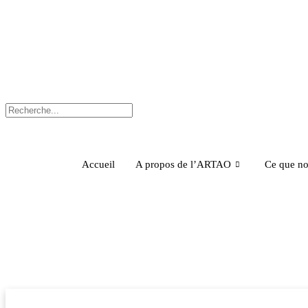
Accueil
A propos de l’ARTAO
Ce que no
La phase finale de l’atelier de val