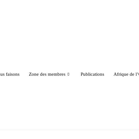
us faisons
Zone des membres
Publications
Afrique de l
idation de la Statuts révisée de l’ARTAO s