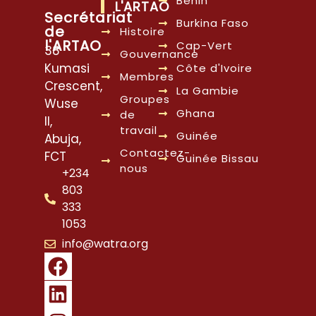
Bénin
L'ARTAO
Secrétariat
Burkina Faso
de
Histoire
l'ARTAO
Cap-Vert
38
Gouvernance
Kumasi
Côte d'Ivoire
Membres
Crescent,
La Gambie
Groupes
Wuse
Ghana
de
II,
travail
Guinée
Abuja,
Contactez-
FCT
Guinée Bissau
nous
+234
803
333
1053
info@watra.org