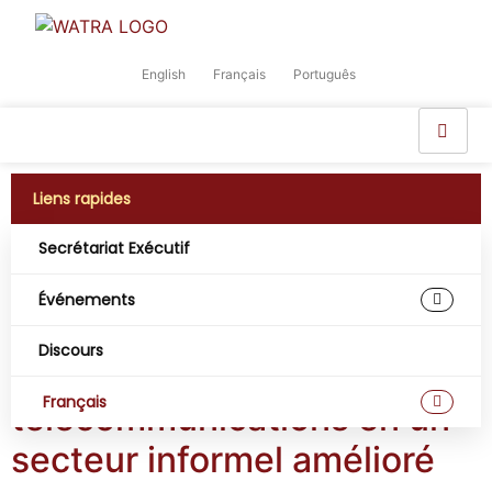
English
Français
Português
Liens rapides
Secrétariat Exécutif
Étiquette :
Agritech
Événements
Repositionner et
Discours
transformer le secteur des
Français
télécommunications en un
secteur informel amélioré