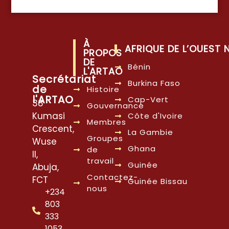
À
AFRIQUE DE L’OUEST
PROPOS
DE
Bénin
L'ARTAO
Secrétariat
Burkina Faso
de
Histoire
l'ARTAO
Cap-Vert
38
Gouvernance
Kumasi
Côte d'Ivoire
Membres
Crescent,
La Gambie
Groupes
Wuse
Ghana
de
II,
travail
Guinée
Abuja,
Contactez-
FCT
Guinée Bissau
nous
+234
803
333
1053