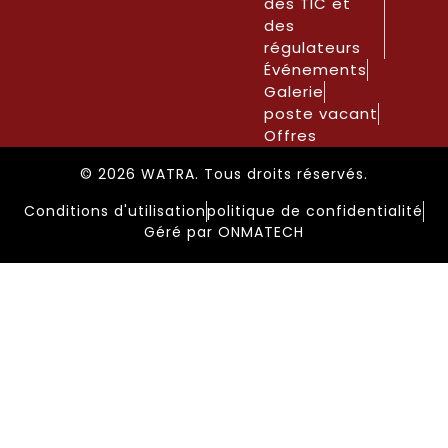
des TIC et
des
régulateurs
Événements
Galerie
poste vacant
Offres
© 2026 WATRA. Tous droits réservés.
Conditions d'utilisation
politique de confidentialité
Géré par ONMATECH