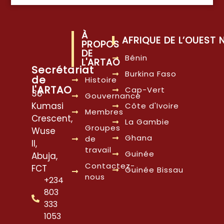
À
AFRIQUE DE L’OUEST
PROPOS
DE
Bénin
L'ARTAO
Secrétariat
Burkina Faso
de
Histoire
l'ARTAO
Cap-Vert
38
Gouvernance
Kumasi
Côte d'Ivoire
Membres
Crescent,
La Gambie
Groupes
Wuse
Ghana
de
II,
travail
Guinée
Abuja,
Contactez-
FCT
Guinée Bissau
nous
+234
803
333
1053