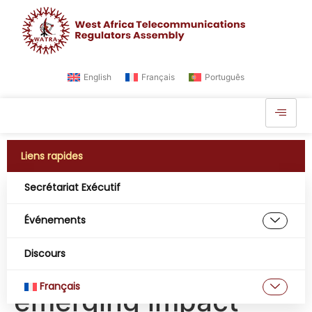
English
Français
Português
Liens rapides
Secrétariat Exécutif
Étiquette :
Événements
Blockchain
Discours
technologies and its
Français
emerging impact