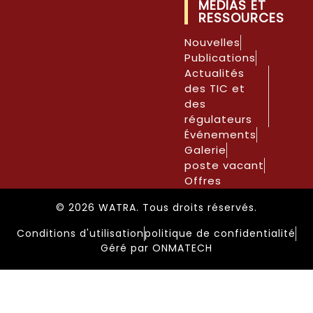
MÉDIAS ET
RESSOURCES
Nouvelles
Publications
Actualités
des TIC et
des
régulateurs
Événements
Galerie
poste vacant
Offres
© 2026 WATRA. Tous droits réservés.
Conditions d'utilisation
politique de confidentialité
Géré par ONMATECH