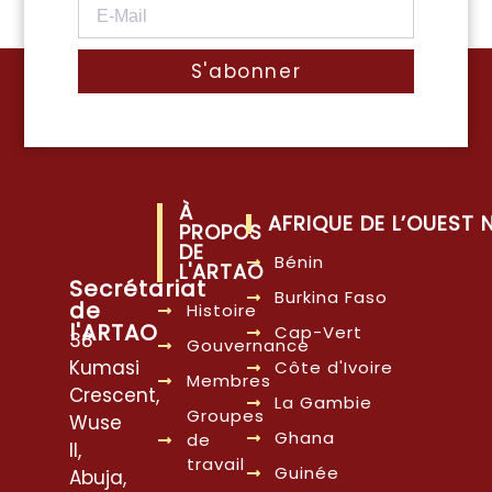
S'abonner
À
AFRIQUE DE L’OUEST
PROPOS
DE
Bénin
L'ARTAO
Secrétariat
Burkina Faso
de
Histoire
l'ARTAO
Cap-Vert
38
Gouvernance
Kumasi
Côte d'Ivoire
Membres
Crescent,
La Gambie
Groupes
Wuse
Ghana
de
II,
travail
Guinée
Abuja,