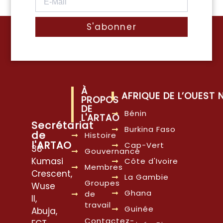
S'abonner
À
AFRIQUE DE L’OUEST
PROPOS
DE
Bénin
L'ARTAO
Secrétariat
Burkina Faso
de
Histoire
l'ARTAO
Cap-Vert
38
Gouvernance
Kumasi
Côte d'Ivoire
Membres
Crescent,
La Gambie
Groupes
Wuse
Ghana
de
II,
travail
Guinée
Abuja,
Contactez-