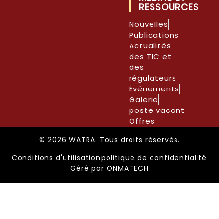
RESSOURCES
Nouvelles
Publications
Actualités
des TIC et
des
régulateurs
Événements
Galerie
poste vacant
Offres
© 2026 WATRA. Tous droits réservés.
Conditions d'utilisation
politique de confidentialité
Géré par ONMATECH