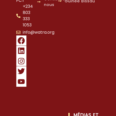
FCT
Guinée Bissau
nous
+234
803
333
1053
info@watra.org
MÉDIAS ET