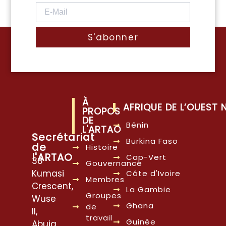
S'abonner
À
AFRIQUE DE L’OUEST
PROPOS
DE
Bénin
L'ARTAO
Secrétariat
Burkina Faso
de
Histoire
l'ARTAO
Cap-Vert
38
Gouvernance
Kumasi
Côte d'Ivoire
Membres
Crescent,
La Gambie
Groupes
Wuse
Ghana
de
II,
travail
Guinée
Abuja,