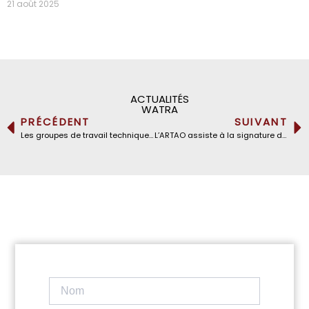
21 août 2025
ACTUALITÉS
WATRA
PRÉCÉDENT
SUIVANT
Les groupes de travail techniques de l’ARTAO se réunissent à Accra, au Ghana
L’ARTAO assiste à la signature du protocole d’accord d’itinérance entre le Libéria et la Côte d’Ivoire, et au lancement des services d’itinérance entre le Libéria et la Sierra Leone