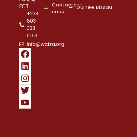
Contactez-
FCT
Guinée Bissau
nous
+234
803
333
1053
info@watra.org