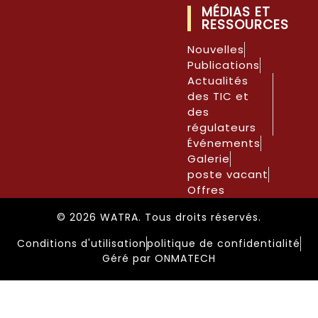
MÉDIAS ET
RESSOURCES
Nouvelles
Publications
Actualités
des TIC et
des
régulateurs
Événements
Galerie
poste vacant
Offres
© 2026 WATRA. Tous droits réservés.
Conditions d'utilisation
politique de confidentialité
Géré par ONMATECH