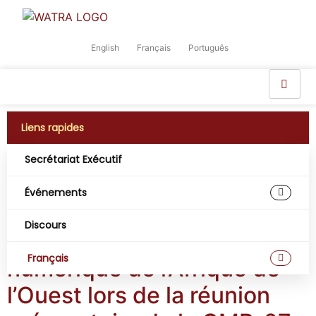
English
Français
Português
Liens rapides
Secrétariat Exécutif
Jour :
18 août 2025
Événements
Les membres de l’ARTAO
Discours
défendent l’agenda
Français
numérique de l’Afrique de
l’Ouest lors de la réunion