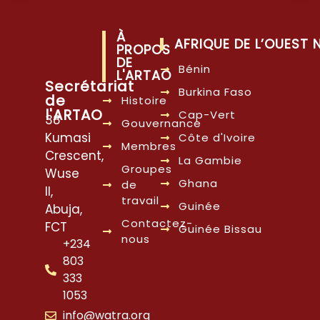
À
AFRIQUE DE L’OUEST
PROPOS
DE
Bénin
L'ARTAO
Secrétariat
Burkina Faso
de
Histoire
l'ARTAO
Cap-Vert
38
Gouvernance
Kumasi
Côte d'Ivoire
Membres
Crescent,
La Gambie
Groupes
Wuse
Ghana
de
II,
travail
Guinée
Abuja,
Contactez-
FCT
Guinée Bissau
nous
+234
803
333
1053
info@watra.org