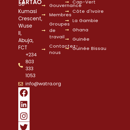
l'ARTAO
Cap-Vert
38
Gouvernance
Kumasi
Côte d'Ivoire
Membres
Crescent,
La Gambie
Groupes
Wuse
Ghana
de
II,
travail
Guinée
Abuja,
Contactez-
FCT
Guinée Bissau
nous
+234
803
333
1053
info@watra.org