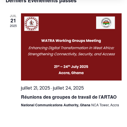
Derniers Évènements passés
date.
vu
navig
Év
JUIL
de
21
2025
vues
Évèn
juillet 21, 2025
juillet 24, 2025
-
Réunions des groupes de travail de l’ARTAO
National Communications Authority, Ghana
NCA Tower, Accra