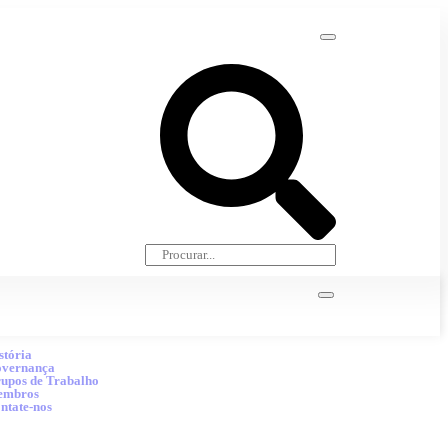
stória
vernança
upos de Trabalho
embros
ntate-nos