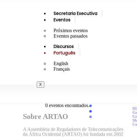
Secretaria Executiva
Eventos
Próximos eventos
Eventos passados
Discursos
Português
English
Français
X
0 eventos encontrados.
Hi
Go
Sobre ARTAO
Gr
M
Co
A Assembleia de Reguladores de Telecomunicações
da África Ocidental (ARTAO) foi fundada em 2002