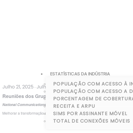
ESTATÍSTICAS DA INDÚSTRIA
POPULAÇÃO COM ACESSO À I
Julho 21, 2025
Julho 24, 2025
-
POPULAÇÃO COM ACESSO A DI
Reuniões dos Grupos de Trabalho da ARTAO
PORCENTAGEM DE COBERTURA 
NCA Tower, Accra
National Communications Authority, Ghana
RECEITA E ARPU
SIMS POR ASSINANTE MÓVEL
Melhorar a transformação digital na África Ocidental: fortalecer a conectividade,
TOTAL DE CONEXÕES MÓVEIS