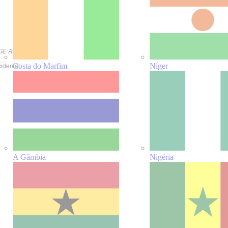
GE ARCEP OUAGA 2000, Ouagadougou
idental.
Costa do Marfim
Níger
A Gâmbia
Nigéria