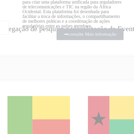
para criar uma plataforma unificada para reguladores
de telecomunicações e TIC na região da África
Ocidental. Esta plataforma foi desenhada para
facilitar a troca de informações, o compartilhamento
de melhores práticas e a coordenação de ações
regulatórias entre os países membros.
avegação de pesquisa e visualização de Even
consulte Mais informação