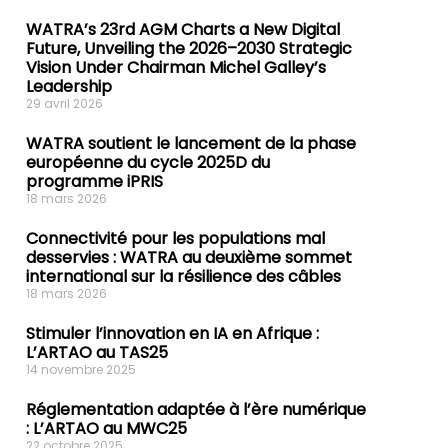
WATRA’s 23rd AGM Charts a New Digital
Future, Unveiling the 2026–2030 Strategic
Vision Under Chairman Michel Galley’s
Leadership
29 avril 2026
WATRA soutient le lancement de la phase
européenne du cycle 2025D du
programme iPRIS
18 mars 2026
Connectivité pour les populations mal
desservies : WATRA au deuxième sommet
international sur la résilience des câbles
18 mars 2026
Stimuler l’innovation en IA en Afrique :
L’ARTAO au TAS25
14 novembre 2025
Réglementation adaptée à l’ère numérique
: L’ARTAO au MWC25
22 octobre 2025