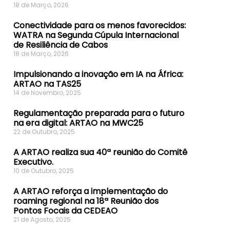
18 de Março, 2026
Conectividade para os menos favorecidos:
WATRA na Segunda Cúpula Internacional
de Resiliência de Cabos
18 de Março, 2026
Impulsionando a inovação em IA na África:
ARTAO na TAS25
14 de Novembro, 2025
Regulamentação preparada para o futuro
na era digital: ARTAO na MWC25
22 de Outubro, 2025
A ARTAO realiza sua 40ª reunião do Comitê
Executivo.
10 de Outubro, 2025
A ARTAO reforça a implementação do
roaming regional na 18ª Reunião dos
Pontos Focais da CEDEAO
21 de Agosto, 2025