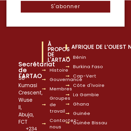
S'abonner
À
AFRIQUE DE L’OUEST
PROPOS
DE
Bénin
L'ARTAO
Secrétariat
Burkina Faso
de
Histoire
l'ARTAO
Cap-Vert
38
Gouvernance
Kumasi
Côte d'Ivoire
Membres
Crescent,
La Gambie
Groupes
Wuse
Ghana
de
II,
travail
Guinée
Abuja,
Contactez-
FCT
Guinée Bissau
nous
+234