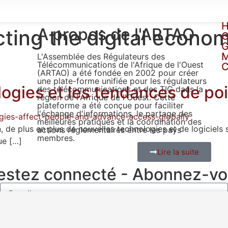
H
A propos de l'ARTAO
ting the digital econom
G
G
L'Assemblée des Régulateurs des
Télécommunications de l'Afrique de l'Ouest
C
(ARTAO) a été fondée en 2002 pour créer
une plate-forme unifiée pour les régulateurs
logies et les tendances de po
des télécommunications et des TIC dans la
région de l'Afrique de l'Ouest. Cette
plateforme a été conçue pour faciliter
l'échange d'informations, le partage des
meilleures pratiques et la coordination des
n, de plus en plus de nouvelles technologies et de logiciel
actions réglementaires entre les pays
membres.
ue […]
Lire la suite
restez connecté - Abonnez-vo