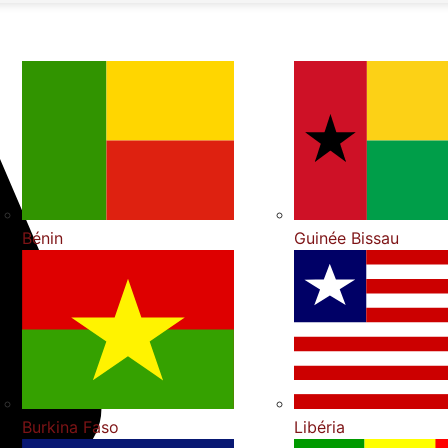
Bénin
Guinée Bissau
Burkina Faso
Libéria