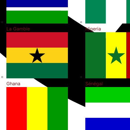
La Gambie
Nigeria
Ghana
Sénégal