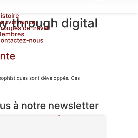
istoire
y through digital
ouvernance
roupes de travail
Membres
ontactez-nous
inte
s sophistiqués sont développés. Ces
us à notre newsletter
S'abonner