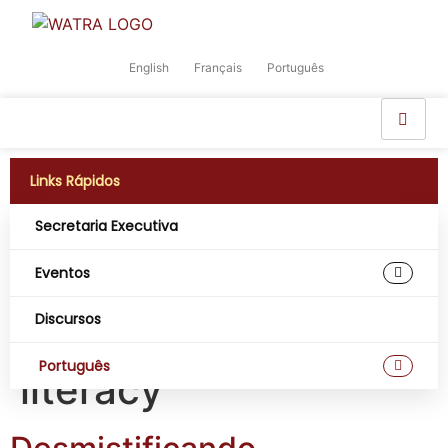
English
Français
Português
Links Rápidos
Secretaria Executiva
Etiqueta:
Connecting
Eventos
the digital economy
Discursos
through digital
Português
literacy