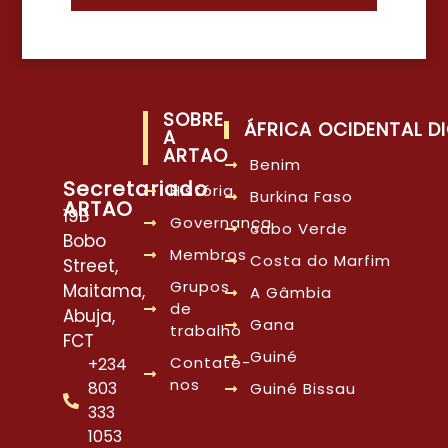
SOBRE
ÁFRICA OCIDENTAL DI
A
ARTAO
Benim
Secretariado
História
Burkina Faso
ARTAO
19B
Governança
cabo Verde
Bobo
Membros
Costa do Marfim
Street,
Grupos
Maitama,
A Gâmbia
de
Abuja,
Gana
trabalho
FCT
Guiné
Contate-
+234
nos
803
Guiné Bissau
333
1053