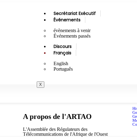
Secrétariat Exécutif
Événements
évènements à venir
Événements passés
Discours
Français
English
Português
X
Hi
Go
A propos de l'ARTAO
Gr
mentaires : L’ARTAO signe un protocole 
Me
Co
L'Assemblée des Régulateurs des
Télécommunications de l'Afrique de l'Ouest