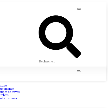
stoire
uvernance
oupes de travail
d’accord avec Smart Africa
mbres
ntactez-nous