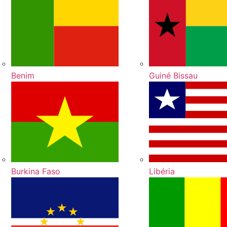
Benim
Guiné Bissau
Burkina Faso
Libéria