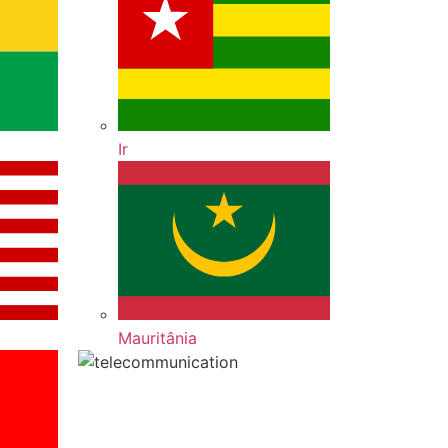
Ir
Mauritânia