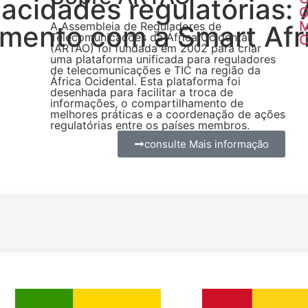
pacidades regulatórias
G
A Assembleia de Reguladores de
mento com a Smart Afr
Telecomunicações da África Ocidental
C
(ARTAO) foi fundada em 2002 para criar
uma plataforma unificada para reguladores
de telecomunicações e TIC na região da
África Ocidental. Esta plataforma foi
desenhada para facilitar a troca de
informações, o compartilhamento de
melhores práticas e a coordenação de ações
regulatórias entre os países membros.
consulte Mais informação