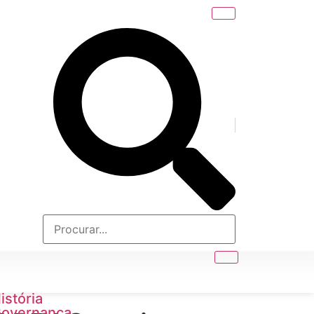
istória
overnança