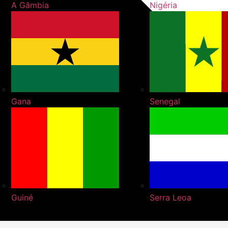
A Gâmbia
Nigéria
Gana
Senegal
Guiné
Serra Leoa