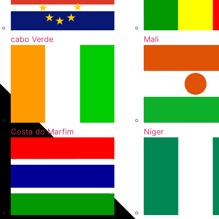
cabo Verde
Mali
Costa do Marfim
Níger