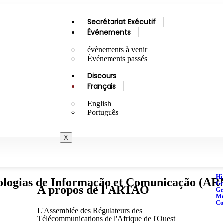
Secrétariat Exécutif
Événements
évènements à venir
Événements passés
Discours
Français
English
Português
X
Hi
ologias de Informação et Comunicação (A
Go
A propos de l'ARTAO
Gr
M
Co
L'Assemblée des Régulateurs des
Télécommunications de l'Afrique de l'Ouest