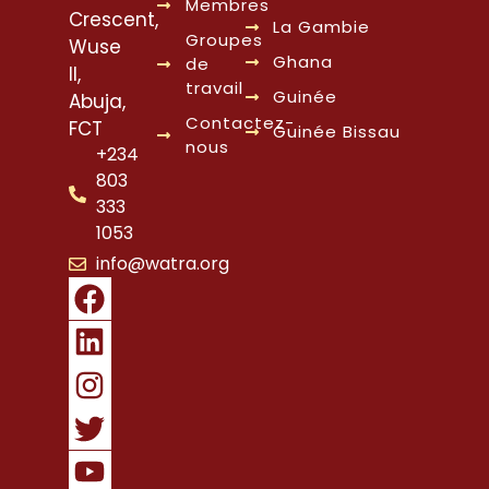
Membres
Crescent,
La Gambie
Groupes
Wuse
Ghana
de
II,
travail
Guinée
Abuja,
Contactez-
FCT
Guinée Bissau
nous
+234
803
333
1053
info@watra.org