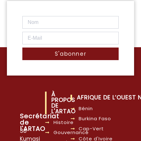
S'abonner
À
AFRIQUE DE L’OUEST
PROPOS
DE
Bénin
L'ARTAO
Secrétariat
Burkina Faso
de
Histoire
l'ARTAO
Cap-Vert
38
Gouvernance
Kumasi
Côte d'Ivoire