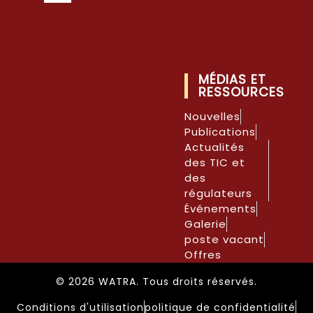
MÉDIAS ET
RESSOURCES
Nouvelles
Publications
Actualités
des TIC et
des
régulateurs
Événements
Galerie
poste vacant
Offres
© 2026 WATRA. Tous droits réservés.
Conditions d'utilisation
politique de confidentialité