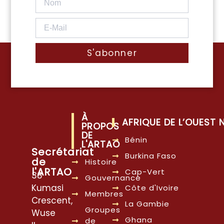
S'abonner
À
AFRIQUE DE L’OUEST
PROPOS
DE
Bénin
L'ARTAO
Secrétariat
Burkina Faso
de
Histoire
l'ARTAO
Cap-Vert
38
Gouvernance
Kumasi
Côte d'Ivoire
Membres
Crescent,
La Gambie
Groupes
Wuse
Ghana
de