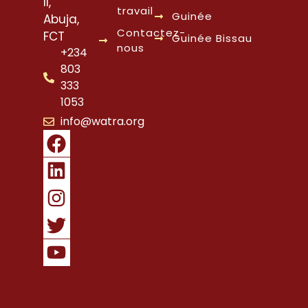
II,
travail
Guinée
Abuja,
Contactez-
FCT
Guinée Bissau
nous
+234
803
333
1053
info@watra.org