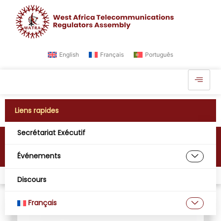
English
Français
Português
Liens rapides
Secrétariat Exécutif
Autorité de Régulation (ARE)
Événements
Maison
Membres
Autorité de Régulation (ARE)
Discours
Français