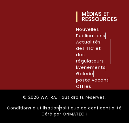
MÉDIAS ET
RESSOURCES
Nouvelles
Publications
Actualités
des TIC et
des
régulateurs
Événements
Galerie
poste vacant
Offres
© 2026 WATRA. Tous droits réservés.
Conditions d'utilisation
politique de confidentialité
Géré par ONMATECH