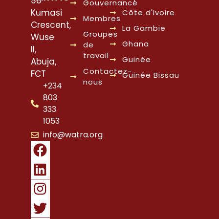
38
Gouvernance
Kumasi
Côte d'Ivoire
Membres
Crescent,
La Gambie
Groupes
Wuse
Ghana
de
II,
travail
Guinée
Abuja,
Contactez-
FCT
Guinée Bissau
nous
+234
803
333
1053
info@watra.org