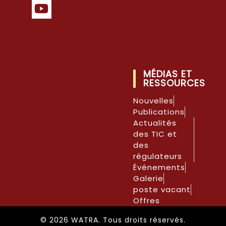
MÉDIAS ET
RESSOURCES
Nouvelles
Publications
Actualités
des TIC et
des
régulateurs
Événements
Galerie
poste vacant
Offres
© 2026 WATRA. Tous droits réservés.