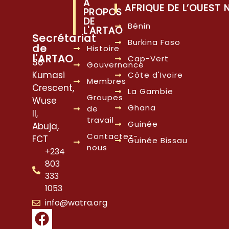
À
AFRIQUE DE L’OUEST
PROPOS
DE
Bénin
L'ARTAO
Secrétariat
Burkina Faso
de
Histoire
l'ARTAO
Cap-Vert
38
Gouvernance
Kumasi
Côte d'Ivoire
Membres
Crescent,
La Gambie
Groupes
Wuse
Ghana
de
II,
travail
Guinée
Abuja,
Contactez-
FCT
Guinée Bissau
nous
+234
803
333
1053
info@watra.org