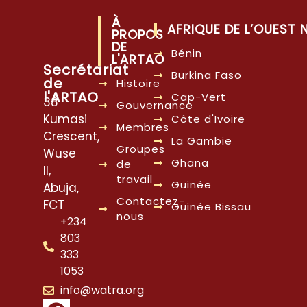
À
AFRIQUE DE L’OUEST
PROPOS
DE
Bénin
L'ARTAO
Secrétariat
Burkina Faso
de
Histoire
l'ARTAO
Cap-Vert
38
Gouvernance
Kumasi
Côte d'Ivoire
Membres
Crescent,
La Gambie
Groupes
Wuse
Ghana
de
II,
travail
Guinée
Abuja,
Contactez-
FCT
Guinée Bissau
nous
+234
803
333
1053
info@watra.org