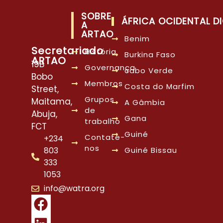
SOBRE
ÁFRICA OCIDENTAL DI
A
ARTAO
Benim
Secretariado
História
Burkina Faso
ARTAO
19B
Governança
cabo Verde
Bobo
Membros
Costa do Marfim
Street,
Grupos
Maitama,
A Gâmbia
de
Abuja,
Gana
trabalho
FCT
Guiné
Contate-
+234
nos
803
Guiné Bissau
333
1053
info@watra.org