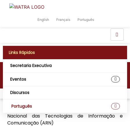
English
Français
Português
Links Rápidos
Secretaria Executiva
Guiné-Bissau
Eventos
Discursos
Lar
África Ocidental Digital
Guiné-Bissau
Português
Agência Reguladora:
Autoridade Reguladora
Nacional das Tecnologias de Informação e
Comunicação (ARN)