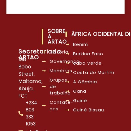
SOBRE
ÁFRICA OCIDENTAL DI
A
ARTAO
Benim
Secretariado
História
Burkina Faso
ARTAO
19B
Governança
cabo Verde
Bobo
Membros
Costa do Marfim
Street,
Grupos
Maitama,
A Gâmbia
de
Abuja,
Gana
trabalho
FCT
Guiné
Contate-
+234
nos
803
Guiné Bissau
333
1053