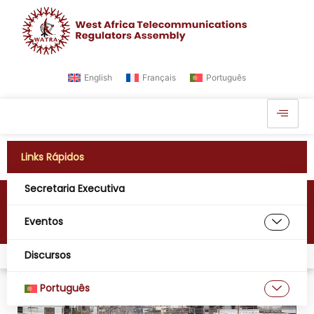
English
Français
Português
Links Rápidos
Secretaria Executiva
Libéria
Eventos
Discursos
Lar
África Ocidental Digital
Libéria
Português