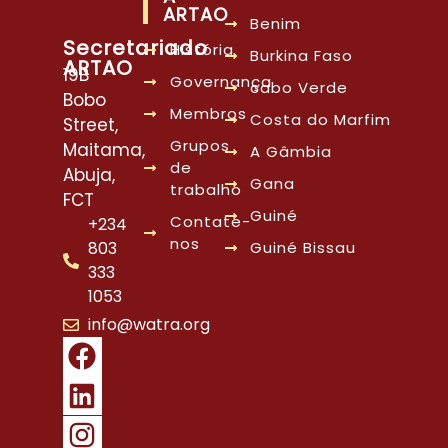
ARTAO
Benim
Secretariado
História
Burkina Faso
ARTAO
19B
Governança
cabo Verde
Bobo
Membros
Costa do Marfim
Street,
Grupos
Maitama,
A Gâmbia
de
Abuja,
Gana
trabalho
FCT
Guiné
Contate-
+234
nos
803
Guiné Bissau
333
1053
info@watra.org