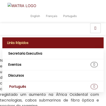
English
Français
Português
Links Rápidos
Secretaria Executiva
Na África Ocidental, os grandes volumes de dados
Eventos
estão a tornar-se um conceito revolucionário. Com
uma população estimada em mais de 440 milhões
Discursos
de pessoas, segundo as Nações Unidas, a região é um
centro potencial para impulsionar big data para um
Português
crescimento avançado. A infra-estrutura móvel tem
registado um aumento na África Ocidental com
tecnologias, cabos submarinos de fibra óptica e
serviços de roaming.