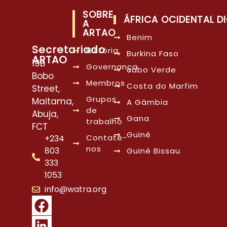
SOBRE
ÁFRICA OCIDENTAL DI
A
ARTAO
Benim
Secretariado
História
Burkina Faso
ARTAO
19B
Governança
cabo Verde
Bobo
Membros
Costa do Marfim
Street,
Grupos
Maitama,
A Gâmbia
de
Abuja,
Gana
trabalho
FCT
Guiné
Contate-
+234
nos
803
Guiné Bissau
333
1053
info@watra.org