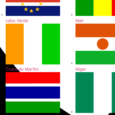
cabo Verde
Mali
Costa do Marfim
Níger