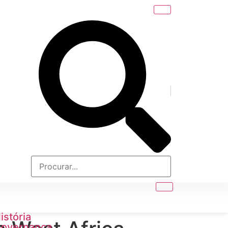
istória
overnança