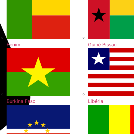
Benim
Guiné Bissau
Burkina Faso
Libéria