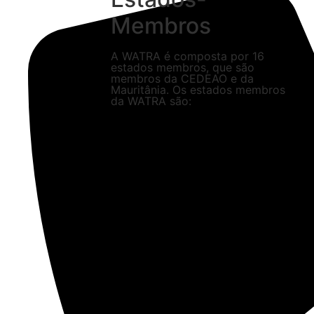
Membros
A WATRA é composta por 16
estados membros, que são
membros da CEDEAO e da
Mauritânia. Os estados membros
da WATRA são: