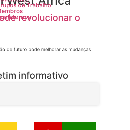
in West Africa
rupos de Trabalho
Membros
pode revolucionar o
ontate-nos
isão de futuro pode melhorar as mudanças
tim informativo
Se inscrever