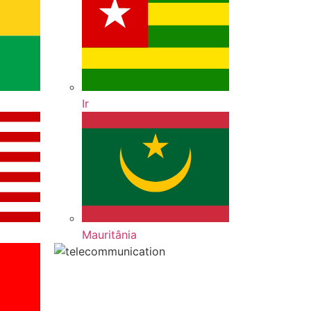
Ir
Mauritânia