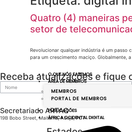
Etiqueta:
digital 
Quatro (4) maneiras pe
setor de telecomunic
Revolucionar qualquer indústria é um passo 
para um crescimento maciço. Globalmente, a 
Receba atualizações e fique 
O QUE NÓS FAZEMOS
ÁREA DE MEMBROS
MEMBROS
PORTAL DE MEMBROS
Secretariado ARTAO
PUBLICAÇÕES
ÁFRICA OCIDENTAL DIGITAL
19B Bobo Street, Maitama, Abuja, FCT
Estados-