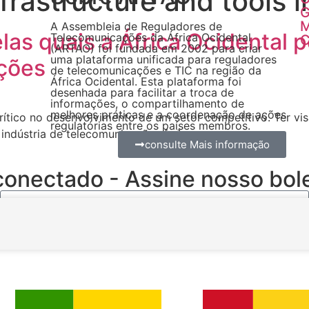
infrastructure and tools 
G
A Assembleia de Reguladores de
las quais a África Ocidental 
Telecomunicações da África Ocidental
C
(ARTAO) foi fundada em 2002 para criar
uma plataforma unificada para reguladores
ações
de telecomunicações e TIC na região da
África Ocidental. Esta plataforma foi
desenhada para facilitar a troca de
informações, o compartilhamento de
melhores práticas e a coordenação de ações
crítico no desenvolvimento de um setor competitivo. Ter v
regulatórias entre os países membros.
indústria de telecomunicações […]
consulte Mais informação
conectado - Assine nosso bole