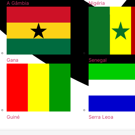
A Gâmbia
Nigéria
Gana
Senegal
Guiné
Serra Leoa