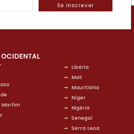
Se inscrever
 OCIDENTAL
L
Libéria
Mali
Faso
Mauritânia
rde
Níger
 Marfim
Nigéria
a
Senegal
Serra Leoa