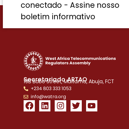
conectado - Assine nosso
boletim informativo
Secretariado ARTAO
19B Bobo Street, Maitama, Abuja, FCT
+234 803 333 1053
info@watra.org