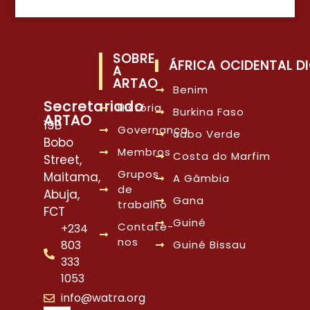
SOBRE
ÁFRICA OCIDENTAL DI
A
ARTAO
Benim
Secretariado
História
Burkina Faso
ARTAO
19B
Governança
cabo Verde
Bobo
Membros
Costa do Marfim
Street,
Grupos
Maitama,
A Gâmbia
de
Abuja,
Gana
trabalho
FCT
Guiné
Contate-
+234
nos
803
Guiné Bissau
333
1053
info@watra.org