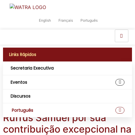
English
Français
Português
Links Rápidos
Secretaria Executiva
Dia:
29 de Abril,
Eventos
2026
Discursos
Reconhecimento ao Sr.
Português
Ruffus Samuel por sua
contribuição excepcional na