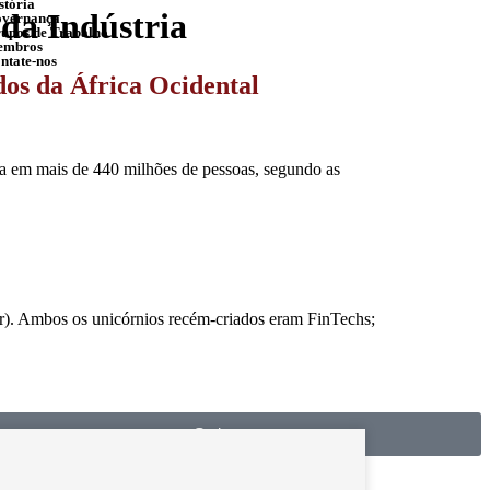
stória
 da Indústria
vernança
upos de Trabalho
embros
ntate-nos
dos da África Ocidental
da em mais de 440 milhões de pessoas, segundo as
ar). Ambos os unicórnios recém-criados eram FinTechs;
Se inscrever