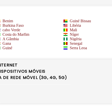
Benim
Guiné Bissau
Burkina Faso
Libéria
cabo Verde
Mali
Costa do Marfim
Níger
A Gâmbia
Nigéria
Gana
Senegal
Guiné
Serra Leoa
NTERNET
SPOSITIVOS MÓVEIS
DE REDE MÓVEL (3G, 4G, 5G)