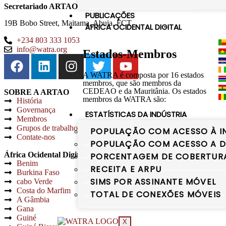
Secretariado ARTAO
PUBLICAÇÕES
19B Bobo Street, Maitama, Abuja, FCT
ÁFRICA OCIDENTAL DIGITAL
+234 803 333 1053
info@watra.org
Estados-Membros
A WATRA é composta por 16 estados
membros, que são membros da
CEDEAO e da Mauritânia. Os estados
SOBRE A ARTAO
membros da WATRA são:
História
Governança
ESTATÍSTICAS DA INDÚSTRIA
Membros
Grupos de trabalho
POPULAÇÃO COM ACESSO À I
Contate-nos
POPULAÇÃO COM ACESSO A DI
África Ocidental Digital
PORCENTAGEM DE COBERTURA 
Benim
RECEITA E ARPU
Burkina Faso
SIMS POR ASSINANTE MÓVEL
cabo Verde
Costa do Marfim
TOTAL DE CONEXÕES MÓVEIS
A Gâmbia
Gana
Guiné
X