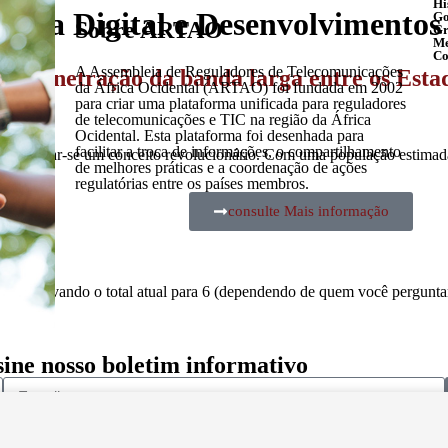
Hi
omia Digital e Desenvolvimentos
Go
Sobre ARTAO
Gr
M
Co
A Assembleia de Reguladores de Telecomunicações
da penetração da banda larga entre os Esta
da África Ocidental (ARTAO) foi fundada em 2002
para criar uma plataforma unificada para reguladores
de telecomunicações e TIC na região da África
Ocidental. Esta plataforma foi desenhada para
facilitar a troca de informações, o compartilhamento
ão a tornar-se um conceito revolucionário. Com uma população estima
de melhores práticas e a coordenação de ações
regulatórias entre os países membros.
2021
consulte Mais informação
eitos, elevando o total atual para 6 (dependendo de quem você pergunt
sine nosso boletim informativo