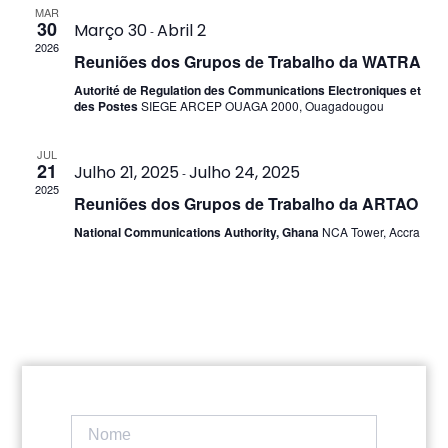
de
MAR
e
30
Março 30
Abril 2
-
Ev
2026
visua
Reuniões dos Grupos de Trabalho da WATRA
Autorité de Regulation des Communications Electroniques et
de
des Postes
SIEGE ARCEP OUAGA 2000, Ouagadougou
Even
JUL
21
Julho 21, 2025
Julho 24, 2025
-
2025
Reuniões dos Grupos de Trabalho da ARTAO
National Communications Authority, Ghana
NCA Tower, Accra