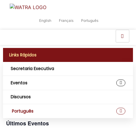
English
Français
Português
Links Rápidos
Secretaria Executiva
Eventos
Não existem eventos futuros.
Discursos
Nave
Na
Próximos
Pesquisar
Português
Lista
Selecione
de
de
a
Últimos Eventos
data.
vi
pesqu