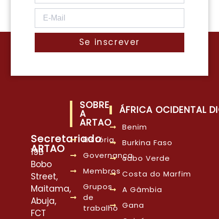
Se inscrever
SOBRE
ÁFRICA OCIDENTAL DI
A
ARTAO
Benim
Secretariado
História
Burkina Faso
ARTAO
19B
Governança
cabo Verde
Bobo
Membros
Costa do Marfim
Street,
Grupos
Maitama,
A Gâmbia
de
Abuja,
Gana
trabalho
FCT