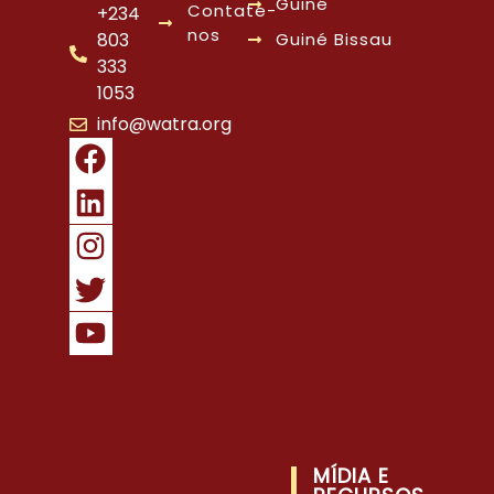
Guiné
Contate-
+234
nos
803
Guiné Bissau
333
1053
info@watra.org
MÍDIA E