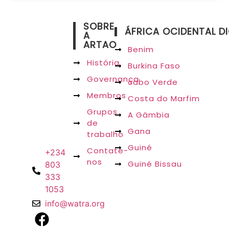
SOBRE
ÁFRICA OCIDENTAL DI
A
ARTAO
Benim
Secretariado
História
Burkina Faso
ARTAO
19B
Governança
cabo Verde
Bobo
Membros
Costa do Marfim
Street,
Grupos
Maitama,
A Gâmbia
de
Abuja,
Gana
trabalho
FCT
Guiné
Contate-
+234
nos
Guiné Bissau
803
333
1053
info@watra.org