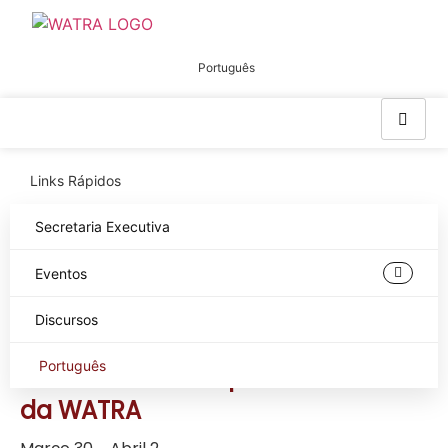
Português
Links Rápidos
Secretaria Executiva
« Todos os Eventos
Eventos
Este evento já decorreu.
Discursos
Português
Reuniões dos Grupos de Trabalho
da WATRA