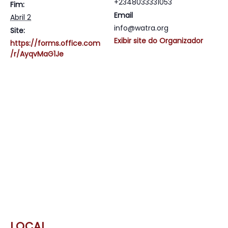
+2348033331053
Fim:
Email
Abril 2
info@watra.org
Site:
Exibir site do Organizador
https://forms.office.com
/r/AyqvMaG1Je
LOCAL