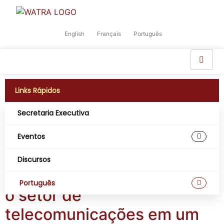
English
Français
Português
Links Rápidos
Secretaria Executiva
Etiqueta:
e-
Eventos
commerce
Discursos
Reposicionar e transformar
Português
o setor de
telecomunicações em um