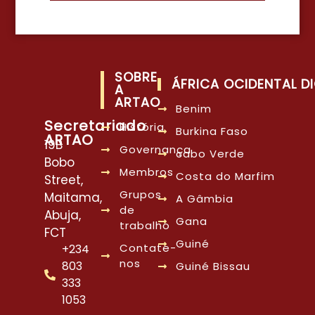
SOBRE
ÁFRICA OCIDENTAL DI
A
ARTAO
Benim
Secretariado
História
Burkina Faso
ARTAO
19B
Governança
cabo Verde
Bobo
Membros
Costa do Marfim
Street,
Grupos
Maitama,
A Gâmbia
de
Abuja,
Gana
trabalho
FCT
Guiné
Contate-
+234
nos
803
Guiné Bissau
333
1053