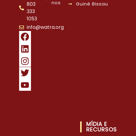
nos
803
Guiné Bissau
333
1053
info@watra.org
MÍDIA E
RECURSOS