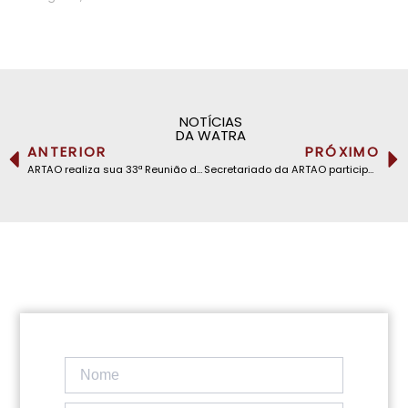
NOTÍCIAS
DA WATRA
ANTERIOR
PRÓXIMO
ARTAO realiza sua 33ª Reunião do Comitê Executivo em seu Secretariado Executivo em Abuja, Nigéria
Secretariado da ARTAO participa na abertura oficial dos serviços bilaterais de roaming entre o Gana e a Côte d’Ivoire