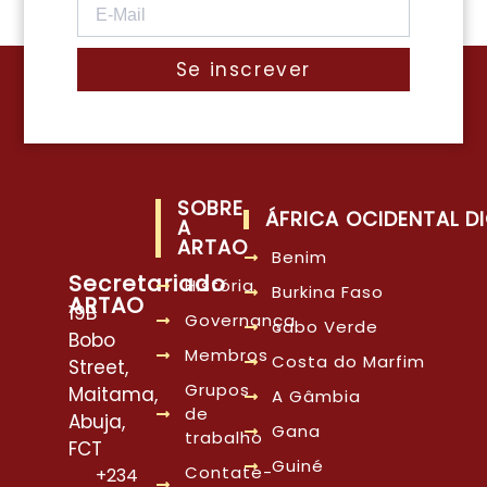
Se inscrever
SOBRE
ÁFRICA OCIDENTAL DI
A
ARTAO
Benim
Secretariado
História
Burkina Faso
ARTAO
19B
Governança
cabo Verde
Bobo
Membros
Costa do Marfim
Street,
Grupos
Maitama,
A Gâmbia
de
Abuja,
Gana
trabalho
FCT
Guiné
Contate-
+234