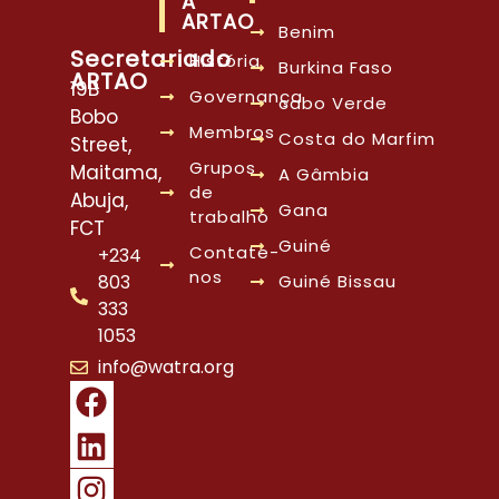
A
ARTAO
Benim
Secretariado
História
Burkina Faso
ARTAO
19B
Governança
cabo Verde
Bobo
Membros
Costa do Marfim
Street,
Grupos
Maitama,
A Gâmbia
de
Abuja,
Gana
trabalho
FCT
Guiné
Contate-
+234
nos
803
Guiné Bissau
333
1053
info@watra.org