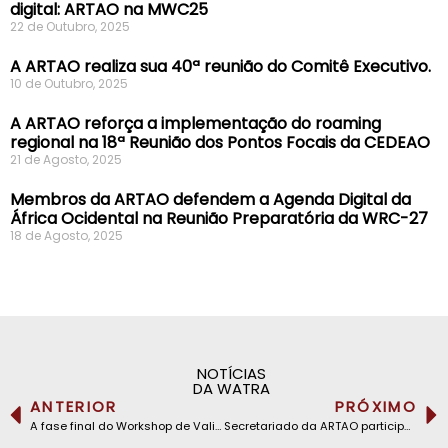
digital: ARTAO na MWC25
22 de Outubro, 2025
A ARTAO realiza sua 40ª reunião do Comitê Executivo.
10 de Outubro, 2025
A ARTAO reforça a implementação do roaming
regional na 18ª Reunião dos Pontos Focais da CEDEAO
21 de Agosto, 2025
Membros da ARTAO defendem a Agenda Digital da
África Ocidental na Reunião Preparatória da WRC-27
18 de Agosto, 2025
NOTÍCIAS
DA WATRA
ANTERIOR
PRÓXIMO
A fase final do Workshop de Validação da Constituição ARTAO Revista decorreu de 22 a 26 de maio de 2023 em Abuja, Nigéria
Secretariado da ARTAO participa na 12ª Reunião de Pontos Focais sobre a implementação do Regulamento de Roaming da CEDEAO