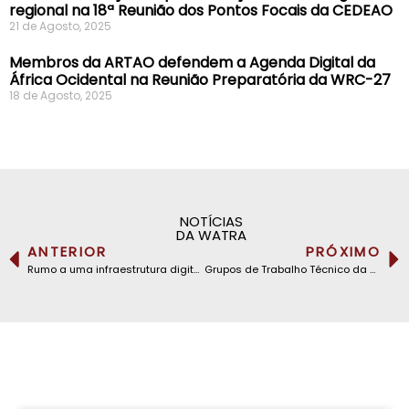
regional na 18ª Reunião dos Pontos Focais da CEDEAO
21 de Agosto, 2025
Membros da ARTAO defendem a Agenda Digital da
África Ocidental na Reunião Preparatória da WRC-27
18 de Agosto, 2025
NOTÍCIAS
DA WATRA
ANTERIOR
PRÓXIMO
Rumo a uma infraestrutura digital global mais forte: ARTAO na Cúpula Internacional de Resiliência de Cabos Submarinos
Grupos de Trabalho Técnico da ARTAO se reúnem em Accra, Gana