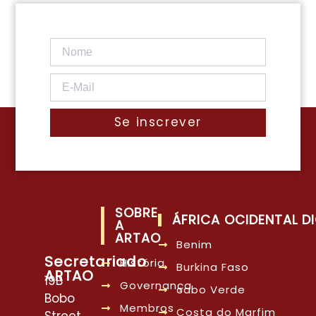
Se inscrever
SOBRE
ÁFRICA OCIDENTAL DI
A
ARTAO
Benim
Secretariado
História
Burkina Faso
ARTAO
19B
Governança
cabo Verde
Bobo
Membros
Costa do Marfim