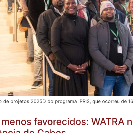
lo de projetos 2025D do programa iPRIS, que ocorreu de
s menos favorecidos: WATRA 
iência de Cabos