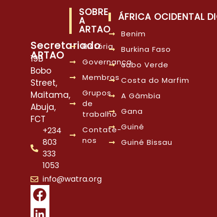
SOBRE
ÁFRICA OCIDENTAL DI
A
ARTAO
Benim
Secretariado
História
Burkina Faso
ARTAO
19B
Governança
cabo Verde
Bobo
Membros
Costa do Marfim
Street,
Grupos
Maitama,
A Gâmbia
de
Abuja,
Gana
trabalho
FCT
Guiné
Contate-
+234
nos
803
Guiné Bissau
333
1053
info@watra.org