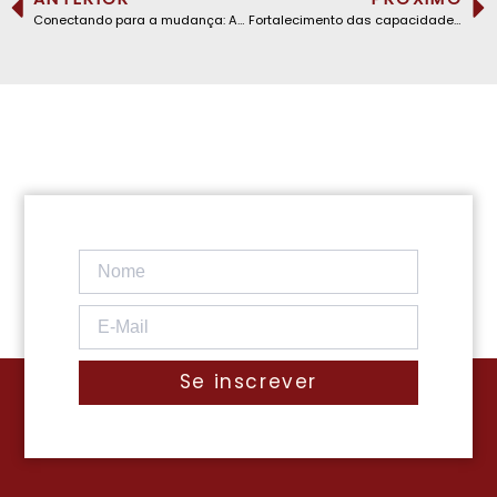
Conectando para a mudança: ARTAO no Observatório Digital da CEDEAO em Praia
Fortalecimento das capacidades regulatórias: ARTAO assina um memorando de entendimento com a Smart Africa
Se inscrever