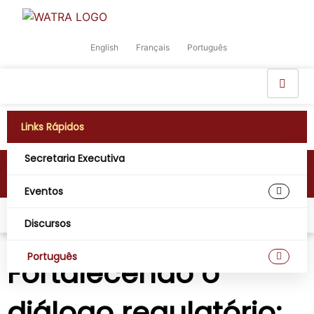
English
Français
Português
Links Rápidos
Secretaria Executiva
Fortalecendo o diálogo regulatório:
ARTAO no Simpósio Global em Kampala
Eventos
Lar
Eventos
Fortalecendo o diálogo regulatório: ARTAO no Simpósio Global em Kampala
Discursos
Português
Fortalecendo o
diálogo regulatório: