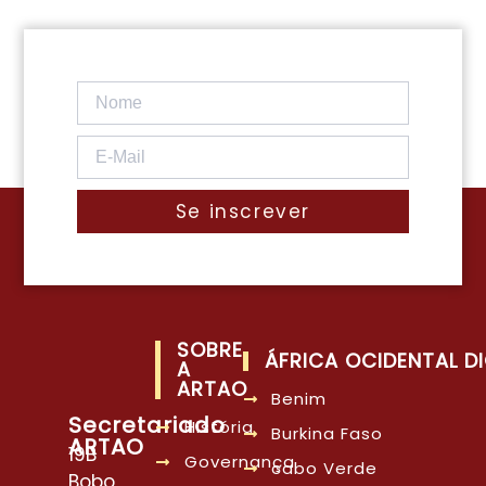
Se inscrever
SOBRE
ÁFRICA OCIDENTAL DI
A
ARTAO
Benim
Secretariado
História
Burkina Faso
ARTAO
19B
Governança
cabo Verde
Bobo