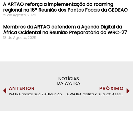
A ARTAO reforça a implementação do roaming
regional na 18ª Reunião dos Pontos Focais da CEDEAO
21 de Agosto, 2025
Membros da ARTAO defendem a Agenda Digital da
África Ocidental na Reunião Preparatória da WRC-27
18 de Agosto, 2025
NOTÍCIAS
DA WATRA
ANTERIOR
PRÓXIMO
WATRA realiza sua 29ª Reunião do Comitê Executivo em seu Secretariado Executivo em Abuja, Nigéria
A WATRA realiza a sua 20ª Assembleia Geral Anual em Bamako, República do Mali