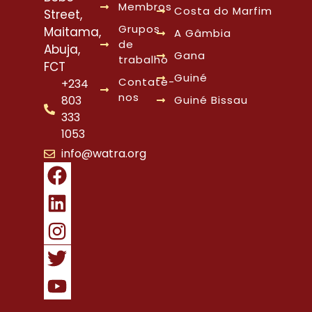
Membros
Costa do Marfim
Street,
Grupos
Maitama,
A Gâmbia
de
Abuja,
Gana
trabalho
FCT
Guiné
Contate-
+234
nos
803
Guiné Bissau
333
1053
info@watra.org