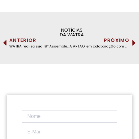
NOTÍCIAS
DA WATRA
ANTERIOR
PRÓXIMO
WATRA realiza sua 19ª Assembleia Geral Anual em Conacri, República da Guiné
A ARTAO, em colaboração com a GSMA, lança um Programa de Capacitação em 5G organizado pela ARPT da República da Guiné, em Conacri.