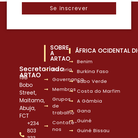
Se inscrever
SOBRE
ÁFRICA OCIDENTAL DI
A
ARTAO
Benim
Secretariado
História
Burkina Faso
ARTAO
19B
Governança
cabo Verde
Bobo
Membros
Costa do Marfim
Street,
Grupos
Maitama,
A Gâmbia
de
Abuja,
Gana
trabalho
FCT
Guiné
Contate-
+234
nos
803
Guiné Bissau