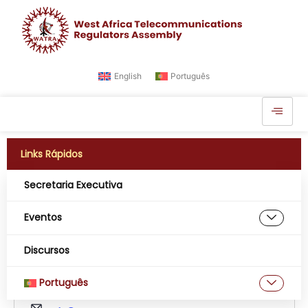
English
Português
Links Rápidos
Secretaria Executiva
Eventos
WATRA
Discursos
« Todos Eventos
Português
Phone
+2348033331053
Email