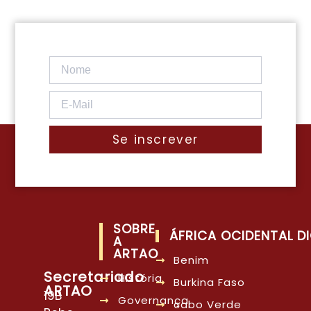
Se inscrever
SOBRE
ÁFRICA OCIDENTAL DI
A
ARTAO
Benim
Secretariado
História
Burkina Faso
ARTAO
19B
Governança
cabo Verde