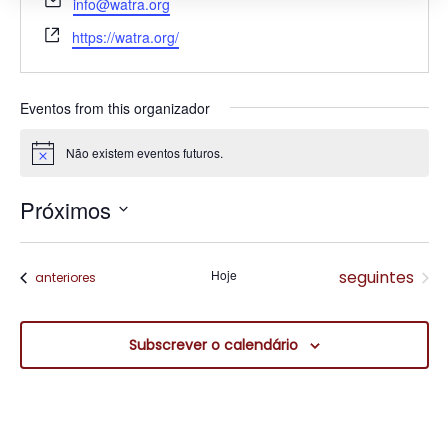
info@watra.org
Website
https://watra.org/
Eventos from this organizador
Não existem eventos futuros.
Aviso
Próximos
Selecione
a
data.
Eventos
Hoje
seguintes
Eventos
anteriores
Subscrever o calendário