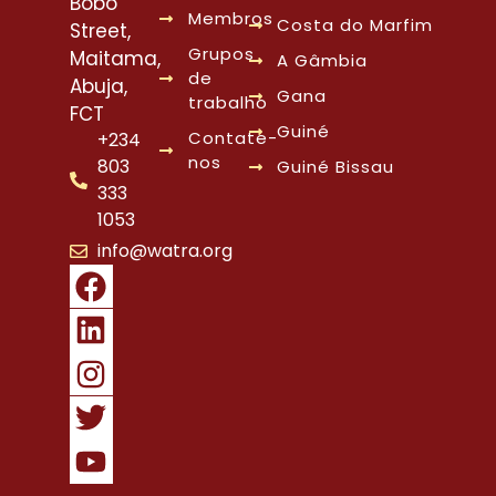
Bobo
Membros
Costa do Marfim
Street,
Grupos
Maitama,
A Gâmbia
de
Abuja,
Gana
trabalho
FCT
Guiné
Contate-
+234
nos
803
Guiné Bissau
333
1053
info@watra.org